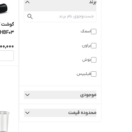
برند
گوشت کو
اسمگ
HBF03
براون
00,000
بوش
فیلیپس
کوخ
موجودی
نينجا
محدوده قیمت