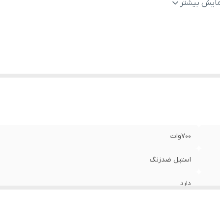
مزن
:
دارد
مایش بیشتر
م لیوان
:
1.4 لیتر
700وات
استیل ضدزنگ
دارد
دارد