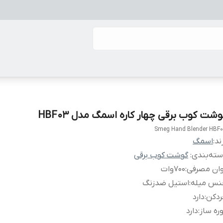
وشت کوب برقی چهار کاره اسمگ مدل HBF03
Smeg Hand Blender HBF
ند:
اسمگ
ته‌بندی
:
گوشت کوب برقی
وان مصرفى
:
700وات
نس میله
:
استیل ضدزنگ
ردکن
:
دارد
ره ساز
:
دارد