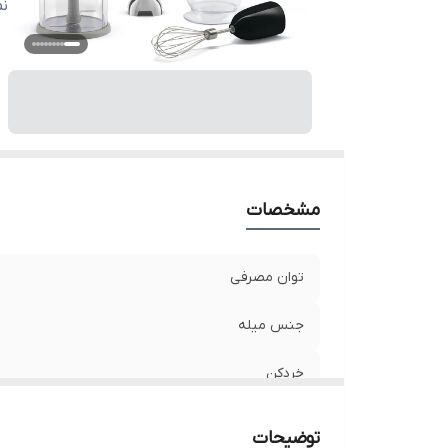
ه
ن
حج
مشخصات
توان مصرفى
جنس میله
خردکن
پوره ساز
توضیحات