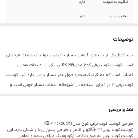
تنظیمات سرعت
دارد
عملکرد توربو
دارد
خردکن
دارد
توضیحات
لیوان مندرج
دارد
برند کوخ یکی از برندهای آلمانی بسیار با کیفیت تولید کننده لوازم خانگی
گنجایش لیوان
800 میلی لیتر
است. گوشت کوب برقی کوخ مدل KB-2121 نیز یکی از تولیدات همین
نوع تیغه
4 پره
کمپانی است که عملکرد، کیفیت و طول عمر بسیار بالایی دارد. این گوشت
کوب برقی 3 در 1 برای استفاده در آشپزخانه انتخاب بسیار خوبی است و
قفل ایمنی
دارد
در تمامی مراحل آشپزی کمک دست شما خواهد بود.
بطری اسموتی
دارد
نقد و بررسی
گنجایش اسمونی
600 میلی لیتر
طراحی گوشت کوب برقی کوخ مدل KB-2121 (kouch)
ساز
گوشت کوب برقی KB-2121 کوخ ظاهر و طراحی بسیار زیبا و شیکی دارد. این
گوشت کوب برقی به صورت کاملا ارگونومیک طراحی شده و تمامی