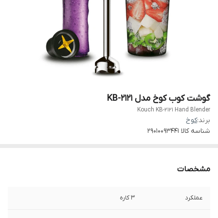
گوشت کوب کوخ مدل KB-2121
Kouch KB-2121 Hand Blender
برند:
کوخ
شناسه کالا
29010093441
مشخصات
عملکرد
3 کاره