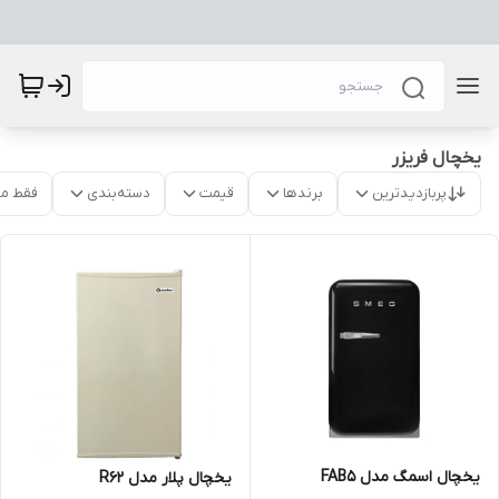
یخچال فریزر
پربازدیدترین
برندها
قیمت
دسته‌بندی
فقط م
یخچال اسمگ مدل FAB5
یخچال پلار مدل R62