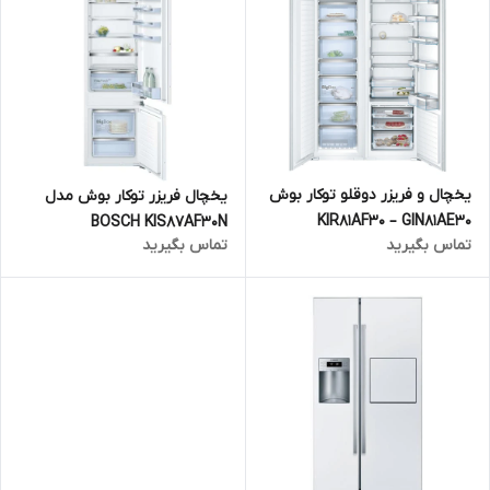
یخچال و فریزر دوقلو توکار بوش
یخچال فریزر توکار بوش مدل
KIR81AF30 – GIN81AE30
BOSCH KIS87AF30N
تماس بگیرید
تماس بگیرید