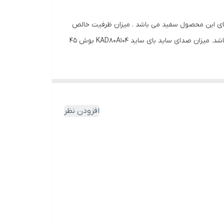
نگ درب های این محصول سفید می باشد . میزان ظرفیت خالص
۶۶۸ لیتر می باشد و گنجایش یخچال این دستگاه ۴۳۸ لیتر و گنجایش فریزر آن ۲۳۰ لیتر می باشد . این مدل دارای برچسب انری A می باشد. میزان صدای ساید بای ساید KAD80A104 بوش ۴۵
مت خنک کننده و منجمد کننده , آبسرد کن و یخ ریز است و هم
افزودن نظر