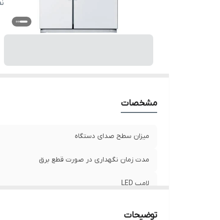
کش
ن
ق
ظ
سی
سی
سی
سی
سیستم ۲
مشخصات
آب
میزان سطح صدای دستگاه
مدت زمان نگهداری در صورت قطع برق
لامپ LED
کنترل دمای جداگانه برای قسمت خنک کننده و منجم
توضیحات
کننده