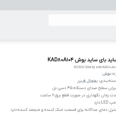
ید بای ساید بوش KAD80A104
BOSCH Side by side KAD80A1
ند:
بوش
ته‌بندی
:
یخچال فریزر
یزان سطح صدای دستگاه
:
45 دسی بل
ت زمان نگهداری در صورت قطع برق
:
6 ساغت
مپ LED
:
دارد
ترل دمای جداگانه برای قسمت خنک کننده و منجمد کننده
:
دارد