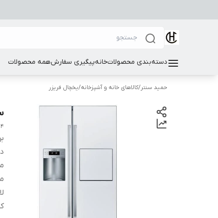
دسته‌بندی محصولات
خانه
پیگیری سفارش
همه محصولات
حمید سنتر
/
کالاهای خانه و آشپزخانه
/
یخچال فریزر
سا
04
بر
دس
م
مد
لا
کن