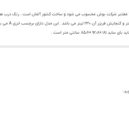
دارد
KAD 8 جزوه محصولات شرکت معتبر شرکت بوش محسوب می شود و ساخت کشور آلمان است . ر
دارد
۸۵ سانتی متر است .
30 فوت
KA دارای ویژگی های نظیر : سیستم برفک زدایی بصورت خودکار , کنترل دمای جداگانه برای قس
در هنگام قطع برق را دارد .
دارد
کرد
دارد
دارد
ید.
دارد
دارد