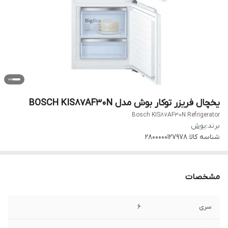
یخچال فریزر توکار بوش مدل BOSCH KIS87AF30N
Bosch KIS87AF30N Refrigerator
برند:
بوش
شناسه کالا
2800000127978
مشخصات
سری
۶