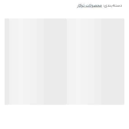
دسته‌بندی
:
محصولات توکار
تشکیل شده که شامل یک کشوی BIG BOX میباشد و حجم زیادی از مواد
غذایی را در خود جای میدهد. سیستم انجماد سریع در فریزر موجب
میشود مواد غذایی که تازه درون فریزر قرار دادید در مدت کمی به دمای
داخل فریزر برسند و دیگر مواد غذایی درون فریزر، دمای خود را از دست
ندهند. ظرفیت انجماد دستگاه 7 کیلوگرم در شبانه روز بوده و در صورت
قطع ناگهانی برق تا 26 ساعت دمای داخلی فریزر را حفظ می نماید. توسط
پنل بالای یخچال میتوانید تنظیمات دما دستگاه را انجام داد. در صورت باز
ماندن درب یخچال و فریزر دستگاه به صورت خودکار توسط هشدار
صوتی شما را مطلع میسازد.