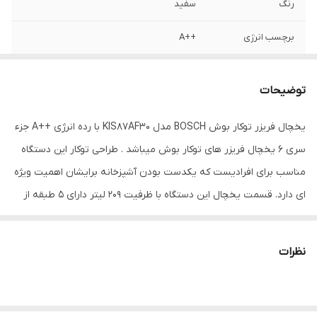
رنگ
سفید
برچسب انرژی
++A
میزان صدا
۳۶ دسی بل
توضیحات
نوع یخچال فریزر
فریزر پایین
یخچال فریزر توکار بوش BOSCH مدل KIS87AF30 با رده انرژی ++A جزء
لوازم جانبى
جای تخم مرغ، قالب یخ
سری 6 یخچال فریزر های توکار بوش میباشد . طراحی توکار این دستگاه
نوع تنظیمات کنترل
تنظیم انجماد سریع برای فریزر – تنظیم دمای
مناسب برای افرادیست که یکدست بودن آشپزخانه برایشان اهمیت ویژه
فریزر – تنظیم دمای یخچال – نمایشگر دمای
ای دارد. قسمت یخچال این دستگاه با ظرفیت 209 لیتر دارای 5 طبقه از
یخچال
جنس شیشه بوده که 4 طبقه ء آن قابلیت تنظیم ارتفاع دارند و
طبقات یخچال
1 کشوی Vita Fresh Plus – 5 طبقه شیشه ای
متناسب با مواد غذایی میتوانید ارتفاع طبقات را تنظیم نمایید .
ایمن شامل 4 طبقه با قابلیت تنظیم ارتفاع – 5
نظرات
کشویVita Fresh Plus میوه و سبزیجات را تا 2 برابر تازه تر نگهداری می
محفظه روی درب شامل 1 محفظه لبنیات
نماید. 5 محفظه نیز برای نگهداری لبنیات ، بطری آب و … روی درب
یخچال تعبیه شده است. فریزر بوش نیز با ظرفیت 61 لیتر از دو کشو