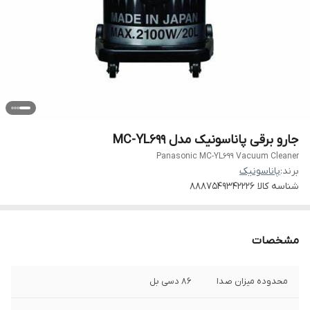
جارو برقی پاناسونیک مدل MC-YL699
Panasonic MC-YL699 Vacuum Cleaner
برند:
پاناسونیک
شناسه کالا
8887549342226
مشخصات
محدوده میزان صدا
86 دسی بل