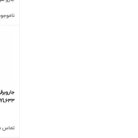
ناموجود
YL633
تماس ب