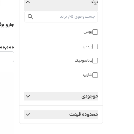
برند
جارو برقی 
بوش
بیسل
00,000
پاناسونیک
شارپ
فیلیپس
موجودی
کوخ
محدوده قیمت
یوفی