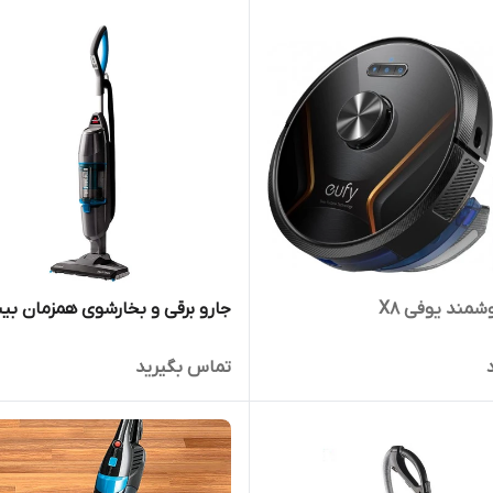
شمند یوفی X8
جارو برقی و بخارشوی همزمان ب
تماس بگیرید