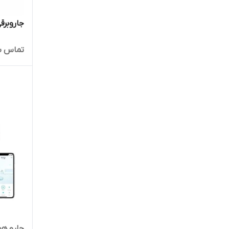
جاروبرقی 
تماس ب
جارو هو