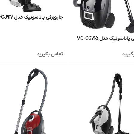
جاروبرقی پاناسونیک مدل MC-CJ917
پاناسونیک مدل MC-CG715
گیرید
تماس بگیرید