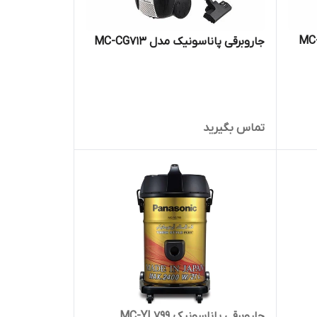
جاروبرقی پاناسونیک مدل MC-CG713
تماس بگیرید
جاروبرقی پاناسونیک MC-YL799