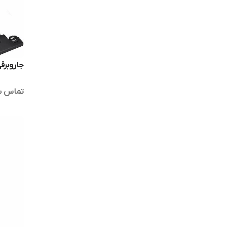
جاروبرقی 
تماس ب