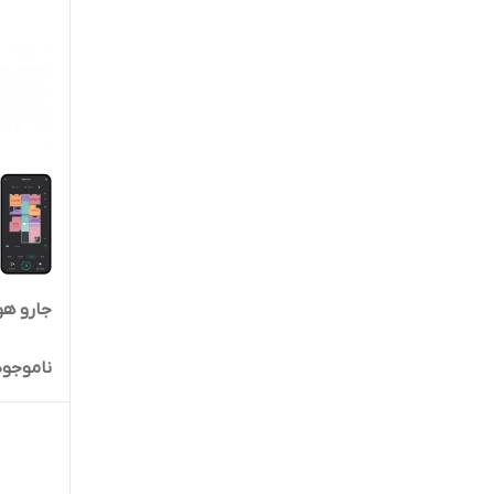
جارو هو
ناموجود