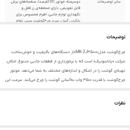
سایر توضیحات
دوسرعته، موتور DC کم‌صدا، صفحه‌های برش
قابل تعویض، دارای محفظه‌ی ن قفل و
نگهداری لوازم جانبی، اهرم مخصوص برای
بازکردن آسان، سری چرخ‌گوشت، سینی تمام
فلزی
توضیحات
جنس تیغه
استیل ضد زنگ
چرخ‌گوشت مدل «MK-ZJ3500» از دستگاه‌های باکیفیت و خوش‌ساخت
توان
3500
شرکت «پاناسونیک» است که با برخورداری از قطعات جانبی متنوع، امکان
اقلام همراه
دیسک چرخ‌کن ریز، متوسط و درشت، قطعه‌ی
تهیه‌ی گوشت را در اشکال و اندازه‌های مختلف به شما می‌دهد. موتور
سوسیس‌ساز و کبه‌ساز، قطعه‌ی نظافت
چرخ‌گوشت با قدرت 3500 وات به‌آسانی گوشت را چرخ می‌کند. سرعت این
دیسک‌ها
محصول در دو سطح مختلف قابل تنظیم است. با وجود دیسک‌های
مختلف چرخ‌کردن، امکان چرخ‌کردن قطعات گوشت در سه اندازه‌ی ریز،
نظرات
متوسط و درشت فراهم شده است. این سه دیسک از جنس استیل
ضدزنگ هستند و برای کار با آن‌ها باید در گلویی مخصوص خود قرار
گیرند؛ همچنین دو سری مخصوص سوسیس‌ساز و کبه‌ساز برای این