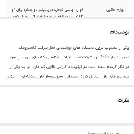
لوازم جانبی
لوازم جانبی شامل: درج فیلتر دو جداره برای 1 و
2 فنجان ، درج فیلتر برای E.P.E.-PAD، ظرف کف
شیر، قاشق اندازه گیری و ابزار تمیز کردن، فیلتر
آب
توضیحات
قابلیت پیش دم
دارد
یکی از محبوب ترین دستگاه های نوشیدنی ساز شرکت گاستروبک
آوری قهوه
اسپرسوساز 42619 این شرکت است.طراحی مناسبی که برای این اسپرسوساز
قابلیت برنامه ریزی
دارد
در نظر گرفته شده است در ترکیب با کارایی بالایی که دارد انرا به یکی از
بهترین های بازار تبدیل کرده است.این سپرسوساز دارای بدنه ای از جنس
فشارسنج
دارد
فولاد است که کاملا مقاوم و ضد زنگ است و گویای توجه ویژه ای است
فشار بخار
15
که سازنده نسبت به ان داشته است و می توان از ان در خانه ، محل کار
نظرات
و حتی کافی شاپ ها نیز استفاده کرد.دارای سیستم حرارت ترمو بلاک است
ظرفیت مخزن دانه
220 گرم
قهوه
و قادر است در زمان 1.5 دقیقه اب جوش تولید کند.با این نوشیدنی ساز
فوق العاده قادر به تهیه نوشیدنی هایی مانند
ظرفیت مخزن آب
2.5 لیتر
دسته‌بندی
:
اسپرسوساز
اسپرسو،امریکانو،لاته،ماکیاتو و کاپوچینو هستید.برای این منظور در