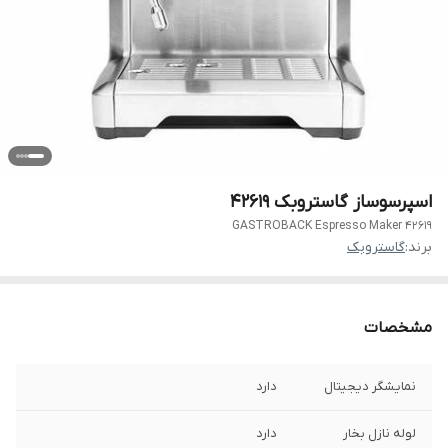
اسپرسوساز گاستروبک 42619
GASTROBACK Espresso Maker 42619
برند:
گاستروبک
مشخصات
نمایشگر دیجیتال
دارد
لوله نازل بخار
دارد