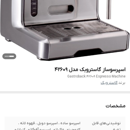
اسپرسوساز گاستروبک مدل 42609
Gastroback 42609 Espresso Machine
برند:
گاستروبک
مشخصات
نوشیدنی‌های قابل
اسپرسو ساده ، اسپرسو دوبل ، قهوه لاته ،
تهیه
کاپوچینو ، ماکیاتو ، اسپرسو آفوگاتو ، کنپانا و ...