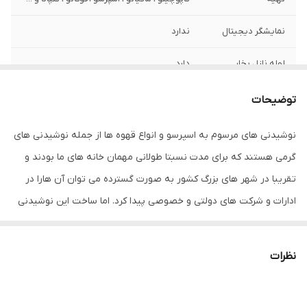
نمایشگر دیجیتال
ندارد
لوله نازل بخار
دارد
لوازم جانبی
تمپر استیل – پیچر شیر – 3 عدد سبد قهوه –
توضیحات
دفترچه راهنما
نوشیدنی های مرسوم به اسپرسو و انواع قهوه ها از جمله نوشیدنی های
قابلیت پیش دم
دارد
گرمی هستند که برای مدت نسبتا طولانی مهمان خانه های ما بودند و
آوری قهوه
تقریبا در شهر های بزرگ کشور به صورت گسترده می توان آن هارا در
قابلیت برنامه ریزی
دارد
ادارات و شرکت های دولتی و خصوصی پیدا کرد. اما ساخت این نوشیدنی
فشارسنج
دارد
ها کار بسیار دشواریه و حتی بعد از فرایند ساخت نیز طعم و مزه مطلوب
رو ندارند از این رو شرکت گاسترو بک که یک شرکت آلمانی بوده و تجربه
فشار بخار
15
نظرات
ای هم در ساخت محصولات خانگی دارد، سری دستگاه های
ظرفیت مخزن آب
1.8 لیتر
اسپرسوساز خود را معرفی و به بازار ارزه کرده تا دیگر نگران سختی فرایند