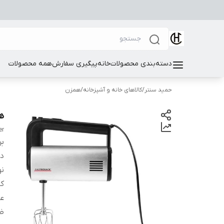
دسته‌بندی محصولات
خانه
پیگیری سفارش
همه محصولات
حمید سنتر
/
کالاهای خانه و آشپزخانه
/
همزن
هم
er
بر
دس
نو
ک
عم
ظ