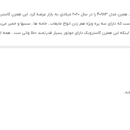
دارد
کمپانی گاستروبک آلمان در ادامه تولیدات با کیفیت خود ، همزن مدل 40983 را در سال 
ندارد
که دارای سه پره ویژه هم زدن انواع مایعات ، خامه ها ، سسها و خمیر می‌با
آخر می توان از خردکن فوق سریع آن نام برد. با ت
پلاستیک
500 وات
توانید در یخچال نگهداری کنید و در آخر لازم به ذکر است که همه قطعات جانب
دارد
3
5
ید.