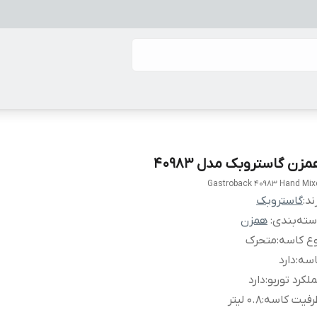
زن گاستروبک مدل 40983
Gastroback 40983 Hand Mix
ند:
گاستروبک
ته‌بندی
:
همزن
ع کاسه
:
متحرک
اسه
:
دارد
لکرد توربو
:
دارد
رفیت کاسه
:
0.8 لیتر