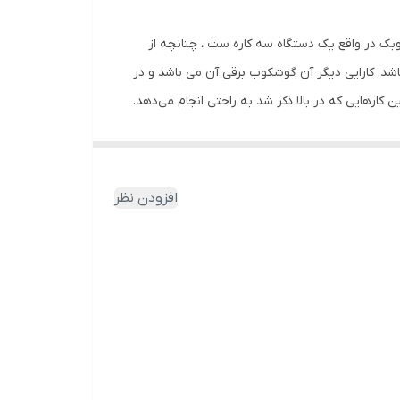
2020 میلادی به بازار عرضه کرد. این همزن گاستروبک در واقع یک دستگاه سه کاره ست ، چنانچه از
شد. کارایی دیگر آن گوشکوب برقی آن می باشد و در
وجه به اینکه این همزن گاستروبک دارای موتور بسیار قدرتمند 500 واتی ست ، همه این کارهایی که در بالا ذکر شد به راحتی انجام می‌دهد.
این همزن دارای ۵ سرعت متفاوت بودن که بسته به موادی که هم میزنید یا خرد میکنید می توانید آن را تنظیم نمایید. این دستگاه دارای ظرفی درب دار با ظرفیت 800 میلی لیتر می‌باشد که
ی دستگاه را می‌توانید در داخل ماشین ظرفشویی بشویید.
افزودن نظر