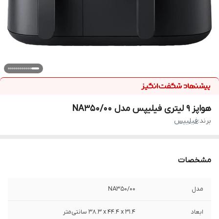
هواپز 9 لیتری فیلیپس مدل NA350/00
برند:
فیلیپس
مشخصات
مدل
NA350/00
ابعاد
‎38.3 x 44.4 x 31.4 سانتی‌متر