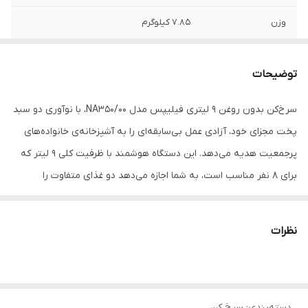
وزن
7.85 کیلوگرم
نوع سرخ کن
هواپز (بدون روغن)
توضیحات
سرخ‌کن بدون روغن ۹ لیتری فیلیپس مدل NA350/00، با نوآوری دو سبد
پخت مجزای خود، آزادی عمل بی‌سابقه‌ای را به آشپزخانه‌ی خانواده‌های
پرجمعیت هدیه می‌دهد. این دستگاه هوشمند با ظرفیت کلی ۹ لیتر که
برای ۸ نفر مناسب است، به شما اجازه می‌دهد دو غذای متفاوت را
همزمان و با تنظیمات جداگانه بپزید و هنر آشپزی سالم و خلاقانه را
تجربه کنید. با قدرت ۲۷۵۰ وات و فناوری گردش هوای سریع Rapid Air،
نظرات
غذاها با کمترین میزان روغن، از بیرون ترد و طلایی و از درون کاملا
مغزپخت می‌شوند. پنل کنترل لمسی دیجیتال، دسترسی به ۸ برنامه‌ی
پخت پیش‌فرض برای انواع سیب‌زمینی، مرغ، گوشت، ماهی، سبزیجات،
دسته‌بندی
:
سرخ کن
کیک و حالت گرم کردن مجدد را آسان می‌کند. علاوه بر این، قابلیت گریل و