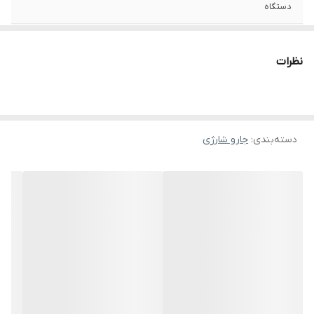
دستگاه
ویژگی های فنی
سری قابل تعویض
نظرات
محدوده میزان
بیشتر از 20 دقیقه
شارژدهی باتری
نوع جارو
عصایی
دسته‌بندی
:
جارو شارژی
امکانات جارو شارژی
باتری لیتیومی
قابلیت‌ها
تنظیم توان
نوع اتصال به منبع
دارای داک شارژ , باسیم
تغذیه
ولتاژ باتری
18
ابعاد
280x150x1300 سانتی‌متر