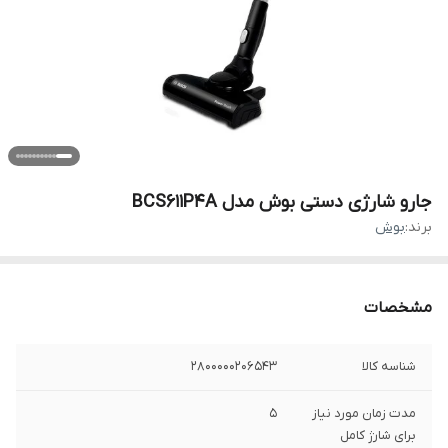
جارو شارژی دستی بوش مدل BCS611P4A
برند:
بوش
مشخصات
شناسه کالا
2800000206543
مدت زمان مورد نیاز
5
برای شارژ کامل