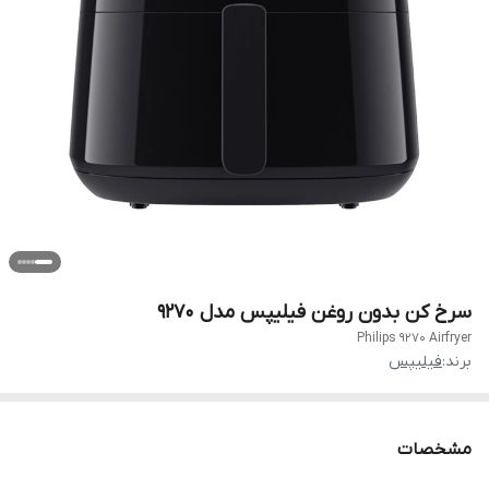
سرخ کن بدون روغن فیلیپس مدل 9270
Philips 9270 Airfryer
برند:
فیلیپس
مشخصات