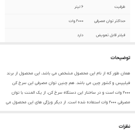
ظرفیت
6 لیتر
حداکثر توان مصرفی
2000 وات
فیلتر قابل تعویض
دارد
محفظه جمع آوری
دارد
سیم
توضیحات
امکان تفکیک
دارد
همان طور که از نام این محصول مشخص می باشد، این محصول از برند
قطعات
فیلیپس و کشور چین می باشد. هم چنین توان مصرفی این سرخ کن
صفحه نمایش
دارد
2000 وات است و در ساختار این دستگاه سرخ کن، از یک المنت با توان
مصرفی 2000 وات استفاده شده است. از دیگر ویژگی های این محصول می
سایر ویژگی ها
بدون نیاز به روغن
توان به چند کاره بودن آن اشاره نمود. شما می توانید با استفاده از سرخ
کن فیلیپس مدل HD9270 انواع سیب زمینی، اسنک، مرغ، جوجه، همبرگر،
نظرات
سوسیس، گوشت، ماهی، کیک، مافین، نان تست، سبزیجات و … را طبخ