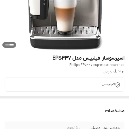
اسپرسوساز فیلیپس مدل EP5447
Philips EP5447 espresso machines
برند:
فیلیپس
فیلیپس
مشخصات
حداكثر توان مصرفى
١٥٠٠ وات