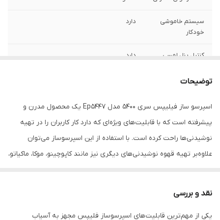
سيستم خاموشى
دارد
خودكار
کنترل پنل لمسی
دارد
حجم مخزن آب
١.٨ ليتر
توضیحات
فشار بخار
١٥
اسپرسو ساز فیلیپس سری 5400 مدل Ep5447 یک محصول مدرن و
پیشرفته است که با قابلیت‌های ویژه‌ای که دارد کار کاربران را در تهیه
سينى چكه گير
دارد
نوشیدنی‌ها راحت کرده است. با استفاده از این اسپرسوساز می‌توان
حجم آسياب
٢٧٥ گرم
علاوه‌بر تهیه قهوه نوشیدنی‌های دیگری نیز مانند کاپوچینو، موکا، ماکیاتو،
فلت وایت، لانگو، آمریکانو، ریسترتو و کافه لاته را نیز آماده کرد.
قابليت شخصى
دارد
سازى منو
نقد و بررسی
قابليت گرم كردن
دارد
فنجان
یکی از مهم‌ترین قابلیت‌های اسپرسوساز فلیپس مجهز به آسیاب