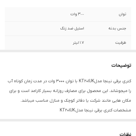
توان
٣٠٠٠ وات
جنس بدنه
استيل ضد زنگ
ظرفيت
١.٧ ليتر
تنظيمات دماى
٦ حالت
پيش فرض
توضیحات
پنجره نشان دهنده
دارد
کتری برقی نینجا مدلKT201UK با توان 3000 وات در مدت زمان کوتاه آب
میزان آب
را میجوشاند. این محصول برای مصارف روزانه بسیار کارامد است و برای
کنترل پنل لمسی
دارد
مکان هایی مانند شرکت یا دفاتر کوچک و منازل مناسب میباشد.
مشخصات کتری برقی نینجا مدل KT201UK
rapid boil
دارد
طراحی و بدنه
قابلیت جوشاندن
کمتر از ۵۰ ثانیه
بدنه محصول از ترکیب استیل و پلاستیک ساخته شده که در حین زیبایی
سریع آب
نظرات