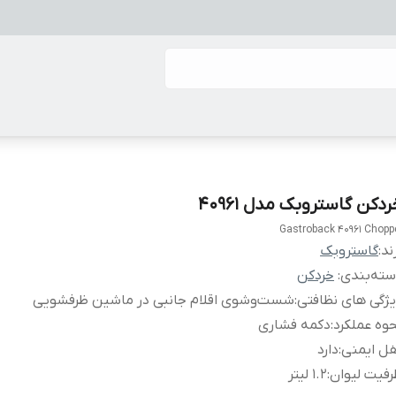
دکن گاستروبک مدل 40961
Gastroback 40961 Chopp
ند:
گاستروبک
ته‌بندی
:
خردکن
ژگی های نظافتی
:
شست‌وشوی اقلام جانبی در ماشین ظرفشویی
وه عملکرد
:
دکمه فشاری
ل ایمنی
:
دارد
فیت لیوان
:
1.2 لیتر