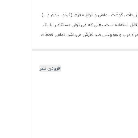
وره برای خرد کردن میوه ها ، سبزیجات ، گوشت ، ماهی و انواع مغزها (گردو ، بادام و ...)
ابل استفاده است. یعنی که می توان دستگاه را با یک
و یا سه تیغه دولبه استفاده کرد. این دستگاه خرد کن گاستروبک دارای ظرف شیشه ای 1.2 لیتری به همراه درب و همچنین ضد لغزش می‌باشد. تمامی قطعات
افزودن نظر