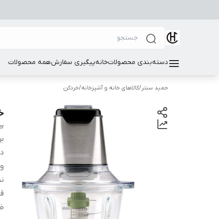
دسته‌بندی محصولات
خانه
پیگیری سفارش
همه محصولات
حمید سنتر
/
کالاهای خانه و آشپزخانه
/
خردکن
خر
er
بر
دس
وی
نح
قف
ظر