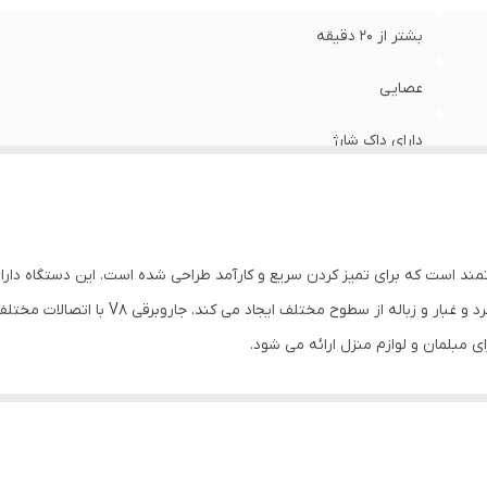
بشتر از 20 دقیقه
عصايی
دارای داک شارژ
لیتیوم یون
0.54 لیتر
350 وات
دقیقه می چرخد و مکش قدرتمندی برای حذف کثیفی
 مبلمان و لوازم منزل ارائه می شود.
2 دسیبل
های کلیدی جاروبرقی Dyson V8 سیستم فیلتراسیون آن است. این دستگاه از فناوری سیکلون شعاعی دو لایه
6000 میلی آمپرساعت
ز می گردد. این باعث می شود آن را برای افراد مبتلا به آلرژی یا کسانی که به
ی مطمئن و کارآمد برای خانه خود هستند.