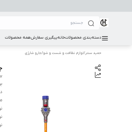
دسته‌بندی محصولات
خانه
پیگیری سفارش
همه محصولات
حمید سنتر
/
لوازم نظافت و شست و شو
/
جارو شارژی
ج
er
بر
دس
مح
نو
نو
نو