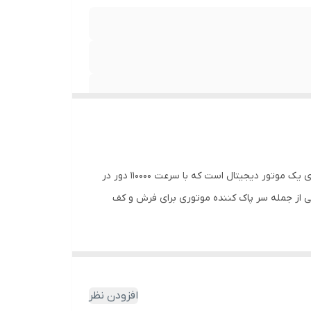
جاروبرقی Dyson V8 یک جاروبرقی بی سیم، سبک و قدرتمند است که برای تمیز کردن سریع و کارآمد طراحی شده است. این دستگاه دارای یک موتور دیجیتال است که با سرعت 110000 دور در
، گرد و غبار و زباله از سطوح مختلف ایجاد می کند. جاروبرقی V8 با اتصالات مختلفی از جمله سر پاک کننده موتوری برای فرش و کف
 استفاده می کند که خاک و گرد و غبار را از هوا گرفته و جدا می کند و
 گرد و غبار حساس هستند انتخاب ایده آلی کنند.
به طور کلی، جاروبرقی Dyson V8 یک ابزار تمیز کننده با کیفیت و کارآمد است که مکش قدرتمند، تطبیق پذیری و راحتی را با هم ترکیب می کند. جارو شارژی‌ دایسون مدل V8 از جمله جارو
افزودن نظر