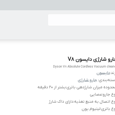
ارو شارژی دایسون V8
Dyson V8 Absolute Cordless Vacuum clean
ند:
دایسون
ته‌بندی
:
جارو شارژی
دوده میزان شارژدهی باتری
:
بشتر از 20 دقیقه
ع جارو
:
عصايی
ع اتصال به منبع تغذیه
:
دارای داک شارژ
ع باتری
:
لیتیوم یون