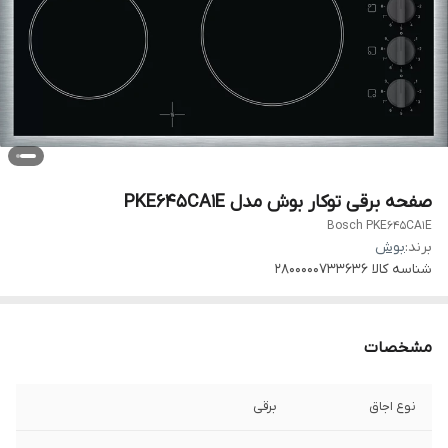
صفحه برقی توکار بوش مدل PKE645CA1E
Bosch PKE645CA1E
برند:
بوش
شناسه کالا
2800000733636
مشخصات
نوع اجاق
برقى