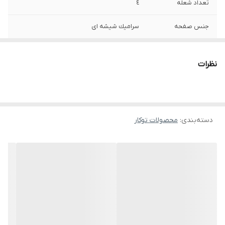
تعداد شعله
٤
جنس صفحه
سراميك شيشه اى
نوع دوشاخه
بدون دوشاخه (اتصال برق توسط برقکار)
نظرات
تعداد سطح توان
٩ سطح
محل قرارگيرى پانل
سمت راست صفحه
كنترل
دسته‌بندی
:
محصولات توکار