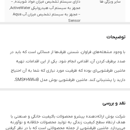
سایر ویژگی ها
دارای سیستم تشخیص میزان مواد شوینده, –
مجهز به سیستم آب هیدرولیکی ActiveWater,
– مجهز به سیستم تشخیص میزان آب Aqua
Sensor
ظرفیت
۱۴ نفره
توضیحات
با وجود مشغله‌های فراوان، شستن ظرف‌ها از مسائلی است که باید در
صدد برطرف کردن آن، اقدامی انجام شود. یکی از این اقدامات، تهیه
ماشین ظرفشویی‌ای بوده که ظرفیت مورد نیازی که شما به آن احتیاج
دارید را پشتیبانی کند. ماشین ظرفشویی بوش مدل SMS46NW01B،
ظرفیت آن برای 14 نفر مناسب است. این ماشین ظرفشویی برای
خانواده‌های پر جمعیت و خانواده‌هایی که مهمان زیاد به منزل آن‌ها
نقد و بررسی
رفت‌وآمد می‌کند، کاربردی است. مصرف انرژی A++ آن خیال شما را راحت
شرکت بوش ارائه‌دهنده پیشرو محصولات باکیفیت خانگی و صنعتی با
کرده و تعداد سبدهای آن ، برای طبقه‌بندی ظروف به کمکتان می‌آید.
هدف ارتقاء سطح کیفیت زندگی به تولید محصولات خلاقانه و نوآورنه
دکمه‌های دستگاه لمسی بوده و طراحی بسیار شیک و زیبایی دارد که از
می‌پردازد. ماشین ظرفشویی از جمله محصولاتی است که با در نظر گرفتن