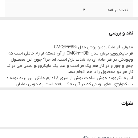
تعداد برنامه
۶
توان مصرفی
۹۰۰ وات
نقد و بررسی
گریل
دارد
معرفی فر مایکروویو بوش مدل CMG633BB1
فر مایکروویو بوش مدل CMG633BB1 از آن دسته لوازم خانگی است که
کانوکشن
دارد
وجودش در هر خانه ای به شدت لازم است. اما چرا؟ چون این محصول
جمع و جور و تو کار هم یک فر است و هم یک مایکروویو یعنی می تواند
قفل كودك
دارد
کار هر دو محصول را با هم انجام دهد.
این مایکروویو خوش ساخت بوش از سری 8 لوازم خانگی این برند بوده و
با تکنولوژی های نوینی که در آن به کار رفته است به خوبی نمایان
کننده خلاقیت بوش در ساخت این فر با قابلیت مایکروویو است.
برای گرم کردن و یا پخت سریع در کنار هواپزی. Auto Pilot: دارای ۲۰
برنامه از پیش تنظیم شده و خودکار برای آشپزی آسان و بی دردسر.
نظرات
صفحه کنترل لمسی TFT : کاربری راحت به لطف علائم و نوشته های
مفید تعبیه شده بر روی صفحه نمایشگر. روشنایی LED: روشن سازی
درونی دستگاه برای دید بهتر غذا با حداقل مصرف انرژی. درب با قابلیت
باز و بسته شدن ارام و نرم: درب گاز به نرمی و با صدای کم باز و بسته
میشود.
دسته‌بندی
:
محصولات توکار