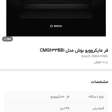
فر مایکروویو بوش مدل CMG633BB1
Bosch CMG633BB1
برند:
بوش
مشخصات
نوع دستگاه
فر - مایکروویو
گنجایش
۴۵ لیتر