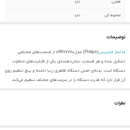
همزن
دارد
مخلوط کن
دارد
مخزن آب میوه
دارد
گیری
توضیحات
محفظه نگهداری
دارد
غذاساز فیلیپس
(Philips) مدل «HR7778» از قسمت‌های مختلفی
اقلام همراه
تشکیل ‌شده و هر قسمت، نشان‌دهنده‌ی یکی از قابلیت‌های متفاوت
محفظه جمع آوری
دارد
دستگاه است. بدنه‌ی اصلی دستگاه ظاهری زیبا داشته و پیچ تنظیم روی
سیم برق
آن قرار دارد که قدرت دستگاه را در سرعت‌های مختلف تنظیم می‌کند.
عملکرد لحظه ای
دارد
حالت پالس یا لحظه‌ای را هم برای مدل HR7778 در نظر گرفته‌اند‌. طراحی
این وسیله به‌گونه‌ای است که اگر هریک از قسمت‌های دستگاه مانند
عملکرد توربو
ندارد
نظرات
ظرف مخلوط‌کن یا خردکن درست روی دستگاه نصب نشوند و در آن
ظرفیت مخلوط کن
1.5 لیتر
به‌درستی بسته نشود، موتور روشن نمی‌شود؛ به‌این‌ترتیب بروز هرگونه
خطر از بین می‌رود. ظروف مخلوط‌کن، خردکن و آبمیوه‌گیری پلاستیکی،
طول سیم
1.2 متر