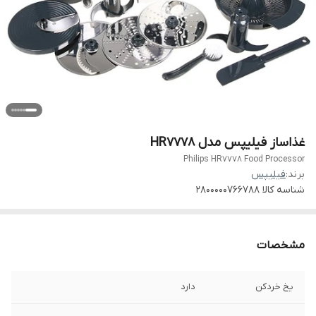
غذاساز فیلیپس مدل HR7778
Philips HR7778 Food Processor
برند:
فیلیپس
شناسه کالا
2800000766788
مشخصات
یخ خردکن
دارد