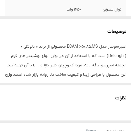
توان مصرفی
1450 وات
هشدار صوتی
دارد
توضیحات
سینی چکه گیر
دارد
اسپرسوساز مدل ECAM 650.85.MS محصولی از برند « دلونگی »
تعداد تنظیمات
13
(Delonghi) است که با استفاده از آن می‌توان انواع نوشیدنی‌های گرم
آسیاب
ازجمله اسپرسو، کافه لاته، موکا، کاپوچینو، شیر داغ و ... را با آن تهیه کرد.
حجم مخزن آسیاب
400 گرم
این محصول با طراحی زیبا و کیفیت ساخت بالا روانه بازار شده است. وزن
این محصول در حدود 12.5 کیلوگرم است که در مقایسه با محصولات
ظرفیت مخزن شیر
600 میلی لیتر
مشابه، سنگین محسوب می‌شود. جلوی دستگاه یک صفحه‌نمایش با
نظرات
قابلیت استفاده از
دارد
سایز 4.3 اینچ قرار گرفته است. حداکثر فشار این دستگاه برابر با 19 بار
دانه قهوه و پودر
قهوه
است. قرار گرفتن سینی چکه‌گیردر قسمت پایین دستگاه از کثیف‌شدن
سطح میز جلوگیری کرده و نظافت دستگاه را آسان می‌کند. همچنین
نوشیدنی‌های قابل
اسپرسو، کافه لاته، موکا، کاپوچینو، لانگو،
دسته‌بندی
:
اسپرسوساز
قابلیت جداسازی این سینی و مخزن آب، نظافت آن بسیار راحت شده