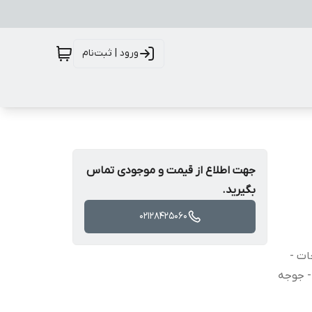
ورود | ثبت‌نام
جهت اطلاع از قیمت و موجودی تماس
بگیرید.
02128425060
ات -
- جوجه