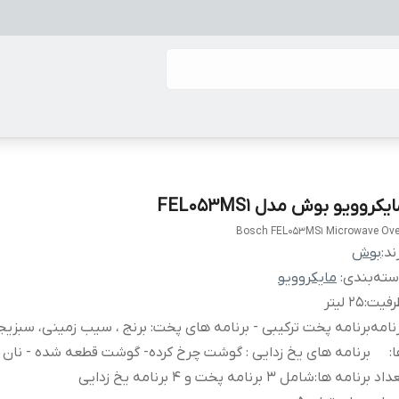
یکروویو بوش مدل FEL053MS1
Bosch FEL053MS1 Microwave Ov
ند:
بوش
ته‌بندی
:
مایکروویو
رفیت
:
25 لیتر
نامه
برنامه پخت ترکیبی - برنامه های پخت: برنج ، سیب زمینی، سبزیج
ا
:
برنامه های یخ زدایی : گوشت چرخ کرده- گوشت قطعه شده - نان 
داد برنامه ها
:
شامل 3 برنامه پخت و 4 برنامه یخ زدایی