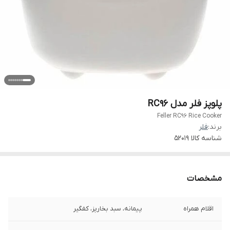
پلوپز فلر مدل RC96
Feller RC96 Rice Cooker
برند:
فلر
شناسه کالا
52019
مشخصات
اقلام همراه
پیمانه، سبد بخارپز، کفگیر