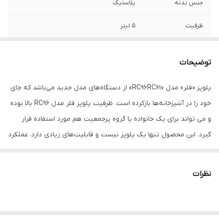
جنس بدنه
پلاستیک
ظرفیت
5 لیتر
حداکثر توان مصرفی
900 وات
توضیحات
تایمر
دارد
پلوپز «فلر» مدل «RC96RC61» از دستگاه‌های مدل جدید می‌باشد که جای
ظرفیت به نفر
8 نفره
خود را در آشپزخانه‌ها بازکرده است. ظرفیت پلوپز فلر مدل RC96 بالا بوده
و می تواند برای یک خانواده یا گروه پرجمعیت هم مورد استفاده قرار
گیرد. این محصول تنها یک پلوپز نیست و قابلیت‌های زیادی دارد. عملکرد
پخت برنج، تهیه ته‌دیگ، حلیم، سوپ، بخارپز کردن، فرنی، کیک،
ماست‌بندی، آرام‌پز کردن و ... تعدادی از قابلیت‌های این دستگاه است.
نظرات
قابلیت گرم کردن مجدد برنج بسیار کارآمد می‌باشد و پلوی سرد را مانند
پلوی تازه پخته آماده صرف می‌کند. نمایشگر باکیفیت دیجیتال و درشت
این محصول امکان بهره‌مندی از امکانات آن را راحت‌تر می‌کند.