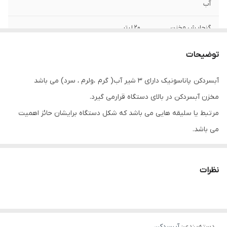
آب
گنجایش مخزن
20 لیتر
شیر آب گرم مجهز
دارد
توضیحات
به قفل کودک
آبسردکن پاناسونیک دارای 3 شیر آب( گرم ،ولرم ، سرد) می باشد
دکمه ایمنی آب گرم
دارد
مخزن آبسردکن در بالای دستگاه قرارمی گیرد.
آب سرد کن
دارد
مرتبط یا سلیقه هایی می باشد که شکل دستگاه برایشان حائز اهمیت
می باشد.
آب جوش
دارد
این محصول دارای قفل کودک می باشد جهت جلوگیری از آسیب رسیدن
به کودکان شما.
نظرات
دسته‌بندی
:
آبسردکن