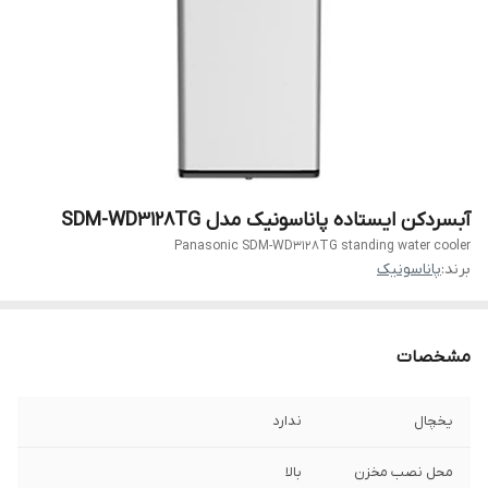
آبسردکن ایستاده پاناسونیک مدل SDM-WD3128TG
Panasonic SDM-WD3128TG standing water cooler
برند:
پاناسونیک
مشخصات
یخچال
ندارد
محل نصب مخزن
بالا