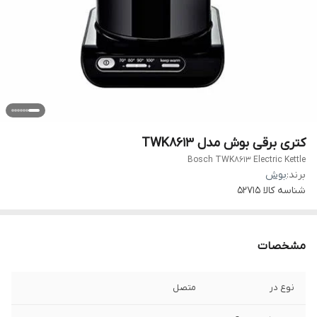
کتری برقی بوش مدل TWK8613
Bosch TWK8613 Electric Kettle
برند:
بوش
شناسه کالا
52715
مشخصات
نوع در
متصل