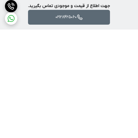
AQUA SENSOR:
دارد
جهت اطلاع از قیمت و موجودی تماس بگیرید.
سنسور میزان آب
مصرفی
02128425060
ANTIVIBRATION:
دارد
طراحی ضد لرزش
ثبات و کم صدایی
بیشتر
ACTIVE OXYGEN
ندارد
۳D AQUASPA:
دارد
برگشت به بالا
سیستم شستشو با
آبشار برای نفوذ
سریعتر آب
ارسال ویژه
پشتیبانی ۲۴ ساعته