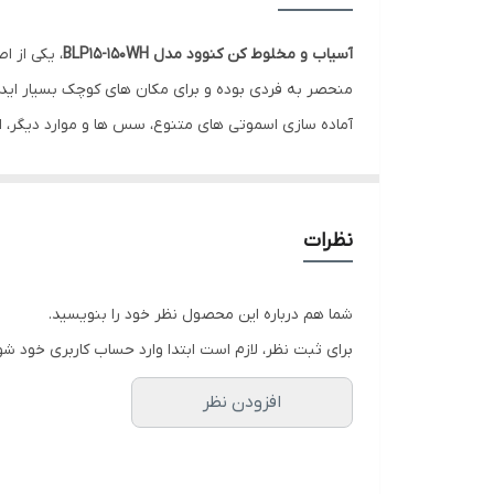
عملکرد پالس
آسیاب و مخلوط کن کنوود مدل BLP15-150WH
حجم پارچ
آماده سازی اسموتی های متنوع، سس ها و موارد دیگر، ان
اسموتی ساز
راحتی میسر می سازد و بدین ترتیب، کنترل کامل و محسوسی را
آسیاب کن
جات، دانه های قهوه و گیاهان نیز بهره می برد که باعث
تضمین نموده است. همچنین فیوز حرارتی، از گرم شدن ب
نظرات
شما هم درباره این محصول نظر خود را بنویسید.
برای ثبت نظر، لازم است ابتدا وارد حساب کاربری خود شو
افزودن نظر