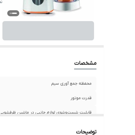
عم
ن
حج
ا
آ
مشخصات
محفظه جمع آوری سیم
قدرت موتور
قابلیت شست‌وشوی لوازم جانبی در ماشین ظرفشویی
قابلیت تنظیم سرعت
توضیحات