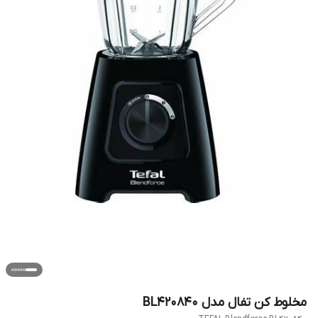
مخلوط کن تفال مدل BL420840