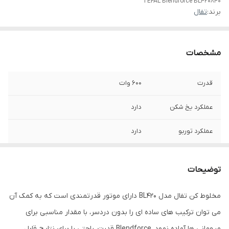
TEFAL Blendforce BL420840
برند:
تفال
مشخصات
قدرت
600 وات
عملکرد یخ شکن
دارد
عملکرد توربو
دارد
حجم پارچ
1.7 لیتر
توضیحات
پارچ
دارد
مخلوط کن تفال مدل BL420 دارای موتور قدرتمندی است که به کمک آن
اسموتی ساز
دارد
می توان ترکیب های ساده ای را بدون دردسر، با مقدار مناسبی برای
میهمانی ها آماده نمود. Blendforce قدرت، راحتی را برای نتایج قابل