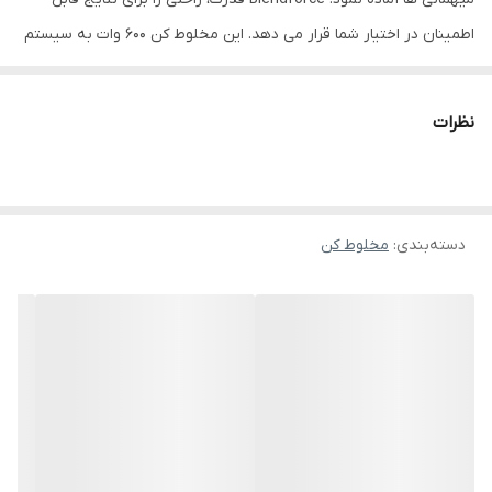
اطمینان در اختیار شما قرار می دهد. این مخلوط کن 600 وات به سیستم
خنک کننده هوا نوآورانه ای مجهز شده و جریان هوا را در اطراف موتور
بهینه می کند تا از گرم شدن بیش از حد و استفاده مستمر دستگاه برای
نظرات
زمان بالاتر از 3 دقیقه، جلوگیری نماید و از طرفی، موجب افزایش عمر
مخلوط کن نیز می شود. پارچ شیشه ای 1.5 لیتری، امکان تهیه مواد سرد
و گرم را میسر می کند و درب پارچ به گونه ای ظراحی شده تا بتوان در
دسته‌بندی
:
مخلوط کن
حین استفاده از مخلوط کن، مواد افزودنی را با خیال راحت به آن اضافه
کرد. کار با مخلوط کن آسان و راحت است و با کمک تیغه چهار پره مقاوم
در برابر فولاد ضد زنگ و ولوم چرخشی قابل تنظیم در 2 سرعت به همراه
پالس، می توان عملیات میکس و ترکیب را برای تهیه آبمیوه، اسموتی،
سس ها و حتی یخ به سهولت انجام داد.