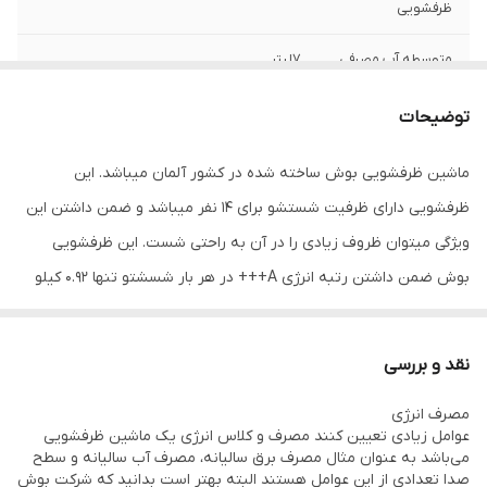
ظرفشویی
متوسطه آب مصرفی
7لیتر
در هر بار شستشو
توضیحات
کلاس بهره وری
A
انرژی خشک کن
ماشین ظرفشویی بوش ساخته شده در کشور آلمان میباشد. این
ظرفشویی دارای ظرفیت شستشو برای 14 نفر میباشد و ضمن داشتن این
قفل کودک
دارد
ویژگی میتوان ظروف زیادی را در آن به راحتی شست. این ظرفشویی
قابلیت تنظیم
دارد
بوش ضمن داشتن رتبه انرژی A+++ در هر بار شسشتو تنها 0.92 کیلو
سبدها
وات ساعت انرژی و 7.5 لیتر آب مصرف میکند و بسیار کم مصرف است.
فناوری زئولیت
دارد
این مدل دارای 7 برنامه شستشو هوشمند به علاوه 4 برنامه ویژه است و
Zeolith
نقد و بررسی
دارای سیستم خشک کن ZEOLITH میباشد
ظرفیت
14 نفر
مصرف انرژی
عوامل زیادی تعیین کنند مصرف و کلاس انرژی یک ماشین ظرفشویی
می‌باشد به عنوان مثال مصرف برق سالیانه، مصرف آب سالیانه و سطح
سیستم کنترل از راه
Home Connect دارد
صدا تعدادی از این عوامل هستند البته بهتر است بدانید که شرکت بوش
دور