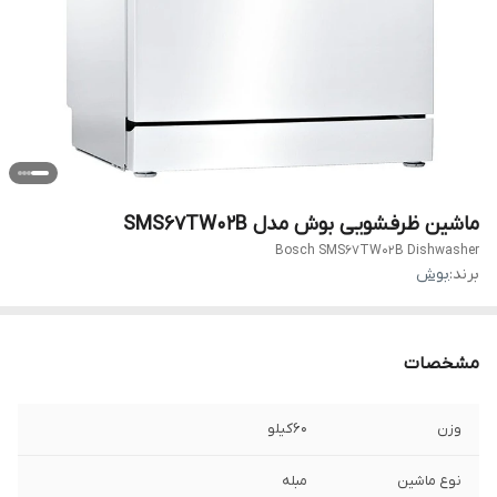
ماشین ظرفشویی بوش مدل SMS67TW02B
Bosch SMS67TW02B Dishwasher
برند:
بوش
مشخصات
وزن
60کیلو
نوع ماشین
مبله