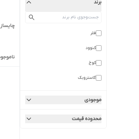
برند
چایساز کن
فلر
کنوود
ناموجود
کوخ
گاستروبک
موجودی
محدوده قیمت