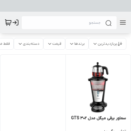
پربازدیدترین
برندها
قیمت
دسته‌بندی
فقط م
سماور برقی میگل مدل GTS 302